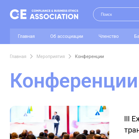
Главная
Об ассоциации
Членство
Б
Главная
Мероприятия
Конференции
Конференции
III
тра