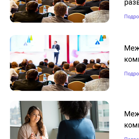
раз
Меж
ком
Меж
ком